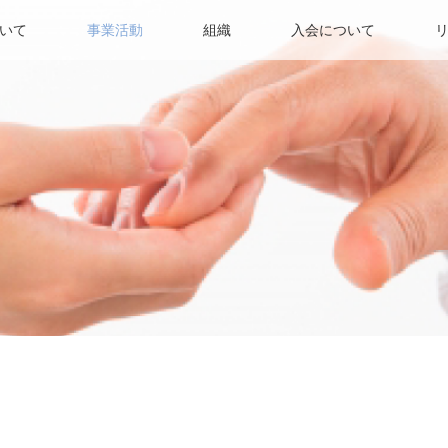
いて
事業活動
組織
入会について